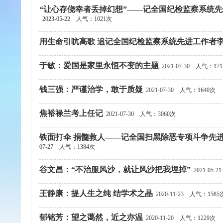
“让心存侥幸者丢掉幻想”——记全国纪检监察系统
2023-05-22
人气：1021次
用生命引吭高歌 追记全国纪检监察系统先进工作者
于敏：爱国是家里永恒不变的主题
2021-07-30
人气：171
钱三强：严谨治学，敢于质疑
2021-07-30
人气：1640次
焦裕禄兰考上任记
2021-07-30
人气：3060次
铁面打伞 捐髓救人——记全国扫黑除恶专项斗争先
07-27
人气：1384次
谷文昌：“不治服风沙，就让风沙把我埋掉”
2021-05-21
王静康：提人生之纯 结学术之晶
2020-11-23
人气：1585
郁铭芳：望之蔼然，近之亦温
2020-11-20
人气：1229次