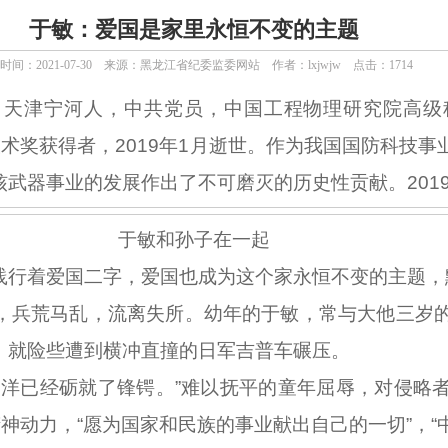
于敏：爱国是家里永恒不变的主题
间：2021-07-30
来源：黑龙江省纪委监委网站
作者：lxjwjw
点击：
1714
，天津宁河人，中共党员，中国工程物理研究院高级
技术奖获得者，2019年1月逝世。作为我国国防科技
武器事业的发展作出了不可磨灭的历史性贡献。2019
于敏和孙子在一起
行着爱国二字，爱国也成为这个家永恒不变的主题，
兵荒马乱，流离失所。幼年的于敏，常与大他三岁的
，就险些遭到横冲直撞的日军吉普车碾压。
已经砺就了锋锷。”难以抚平的童年屈辱，对侵略者
精神动力，“愿为国家和民族的事业献出自己的一切”，